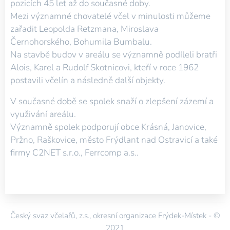
pozicích 45 let až do současné doby.
Mezi významné chovatelé včel v minulosti můžeme
zařadit Leopolda Retzmana, Miroslava
Černohorského, Bohumila Bumbalu.
Na stavbě budov v areálu se významně podíleli bratři
Alois, Karel a Rudolf Skotnicovi, kteří v roce 1962
postavili včelín a následně další objekty.
V současné době se spolek snaží o zlepšení zázemí a
využivání areálu.
Významně spolek podporují obce Krásná, Janovice,
Pržno, Raškovice, město Frýdlant nad Ostravicí a také
firmy C2NET s.r.o., Ferrcomp a.s..
Český svaz včelařů, z.s.,
okresní organizace Frýdek-Místek -
©
2021