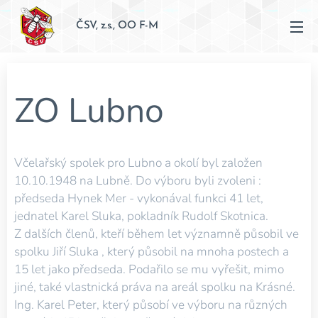
ČSV, z.s., OO F-M
ZO Lubno
Včelařský spolek pro Lubno a okolí byl založen
10.10.1948 na Lubně. Do výboru byli zvoleni :
předseda Hynek Mer - vykonával funkci 41 let,
jednatel Karel Sluka, pokladník Rudolf Skotnica.
Z dalších členů, kteří během let významně působil ve
spolku Jiří Sluka , který působil na mnoha postech a
15 let jako předseda. Podařilo se mu vyřešit, mimo
jiné, také vlastnická práva na areál spolku na Krásné.
Ing. Karel Peter, který působí ve výboru na různých