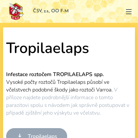
ČSV, z.s., OO F-M
Tropilaelaps
Infestace roztočem TROPILAELAPS spp.
Vysoké počty roztočů Tropilaelaps působí ve
včelstvech podobné škody jako roztoči Varroa.
V
příloze najdete podrobnější informace o tomto
parazitovi spolu s návodem jak správně postupovat v
případě zjištění jeho výskytu ve včelstvu.
Tropilaelaps