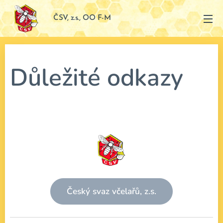
ČSV, z.s., OO F-M
Důležité odkazy
Český svaz včelařů, z.s.