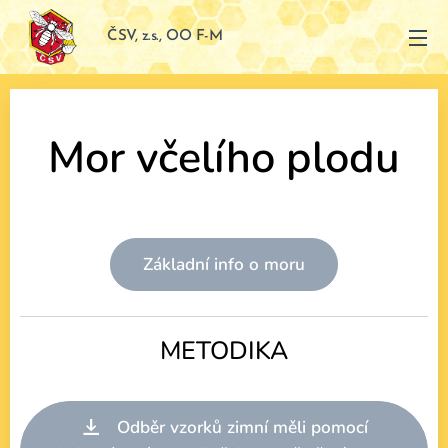
ČSV, z.s., OO F-M
Mor včelího plodu
Základní info o moru
METODIKA
Odběr vzorků zimní měli pomocí