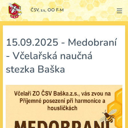
ČSV, z.s., OO F-M
15.09.2025 - Medobraní
- Včelařská naučná
stezka Baška